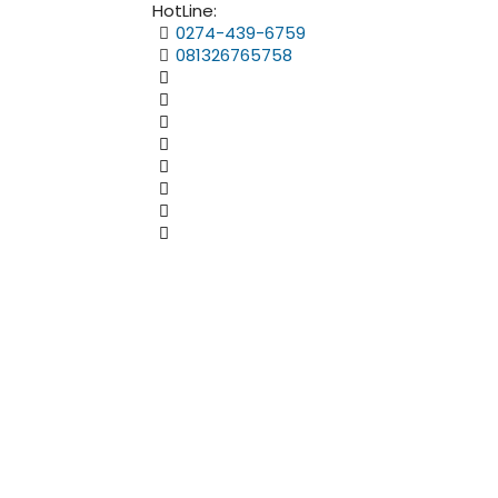
HotLine:
0274-439-6759
081326765758