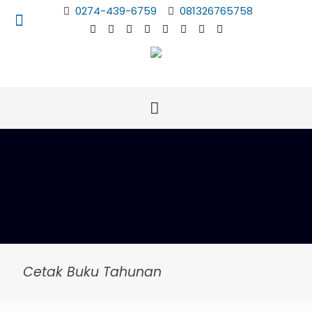
0274-439-6759
081326765758
Cetak Buku Tahunan