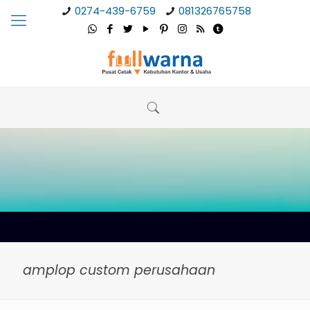
0274-439-6759
081326765758
amplop custom perusahaan