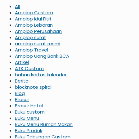
All
Amplop Custom
Amplop Idul Fitri
Amplop Lebaran
Amplop Perusahaan
Amplop surat
amplop surat resmi
Amplop Travel
Amplop Uang Bank BCA
Artikel
ATK Custom
bahan kertas kalender
Berita
blocknote spiral
Blog
Brosur
Brosur Hotel
Buku custom
Buku Menu
Buku Menu Rumah Makan
Buku Produk
Buku Tabungan Custom