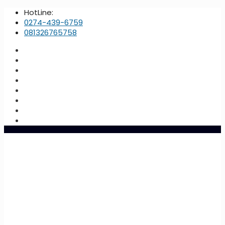
HotLine:
0274-439-6759
081326765758