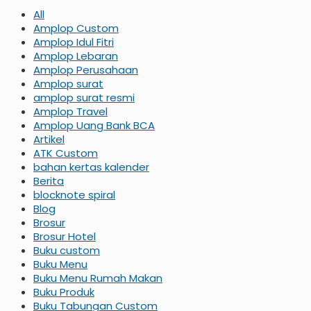
All
Amplop Custom
Amplop Idul Fitri
Amplop Lebaran
Amplop Perusahaan
Amplop surat
amplop surat resmi
Amplop Travel
Amplop Uang Bank BCA
Artikel
ATK Custom
bahan kertas kalender
Berita
blocknote spiral
Blog
Brosur
Brosur Hotel
Buku custom
Buku Menu
Buku Menu Rumah Makan
Buku Produk
Buku Tabungan Custom