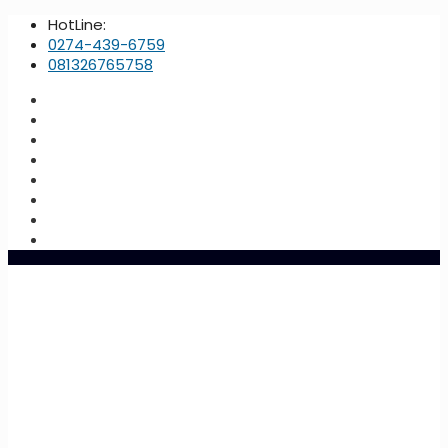
HotLine:
0274-439-6759
081326765758