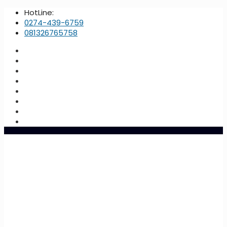
HotLine:
0274-439-6759
081326765758