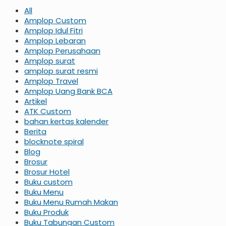
All
Amplop Custom
Amplop Idul Fitri
Amplop Lebaran
Amplop Perusahaan
Amplop surat
amplop surat resmi
Amplop Travel
Amplop Uang Bank BCA
Artikel
ATK Custom
bahan kertas kalender
Berita
blocknote spiral
Blog
Brosur
Brosur Hotel
Buku custom
Buku Menu
Buku Menu Rumah Makan
Buku Produk
Buku Tabungan Custom