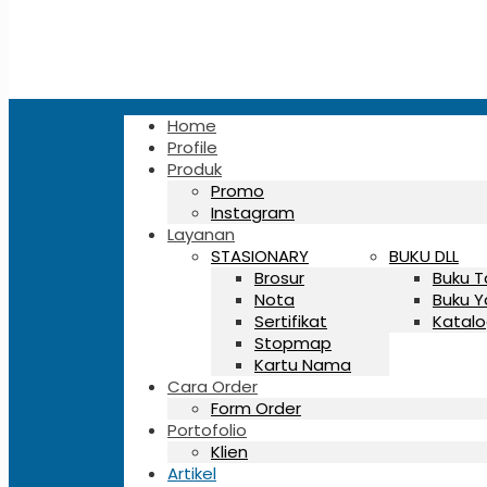
Home
Profile
Produk
Promo
Instagram
Layanan
STASIONARY
BUKU DLL
Brosur
Buku 
Nota
Buku Y
Sertifikat
Katalo
Stopmap
Kartu Nama
Cara Order
Form Order
Portofolio
Klien
Artikel