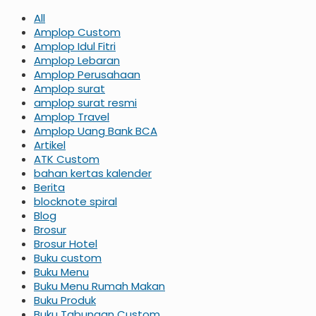
All
Amplop Custom
Amplop Idul Fitri
Amplop Lebaran
Amplop Perusahaan
Amplop surat
amplop surat resmi
Amplop Travel
Amplop Uang Bank BCA
Artikel
ATK Custom
bahan kertas kalender
Berita
blocknote spiral
Blog
Brosur
Brosur Hotel
Buku custom
Buku Menu
Buku Menu Rumah Makan
Buku Produk
Buku Tabungan Custom